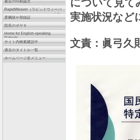
について見て
最近の印刷論文
RapidWeaver（ラピッドウィーバ
実施状況など
ー）を使ってのホームページ作製
委嘱状や登録証
法
院長のボヤキ
Home for English-speaking
Patients
文責：眞弓久則 20
サイト内検索建設中
過去のタイトル一覧
ホームページ全メニュー