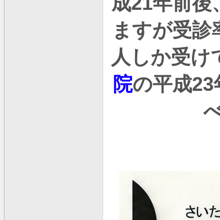
成
21
年前後
ますが受診
人しか受け
院
の平成
23