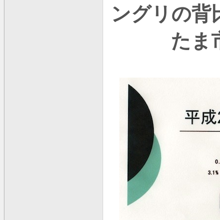
ングリの背
たま