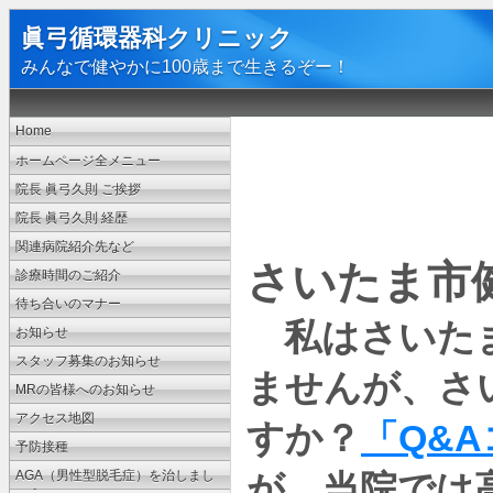
眞弓循環器科クリニック
みんなで健やかに100歳まで生きるぞー！
Home
ホームページ全メニュー
院長 眞弓久則 ご挨拶
院長 眞弓久則 経歴
関連病院紹介先など
さいたま市
診療時間のご紹介
待ち合いのマナー
私はさいたま
お知らせ
スタッフ募集のお知らせ
ませんが、さ
MRの皆様へのお知らせ
アクセス地図
Q&A
すか？
「
予防接種
AGA（男性型脱毛症）を治しまし
が、当院では