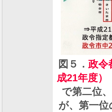
図５．
政令
成
21
年度）
で第二位
が、第一位