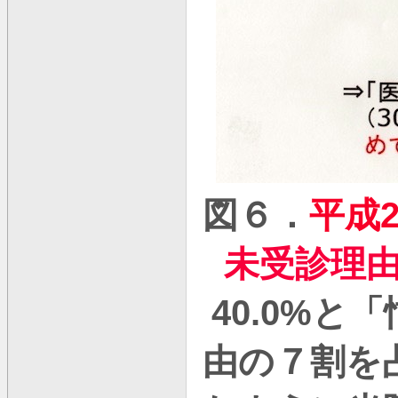
図６．
平成
未受診理
40.0%
と「
由の７割を