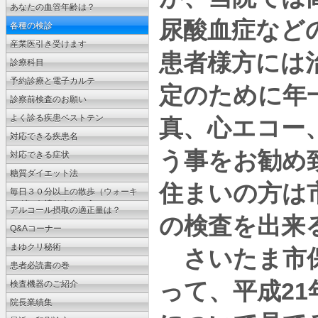
ょう
あなたの血管年齢は？
尿酸血症など
各種の検診
産業医引き受けます
患者様方には
診療科目
予約診療と電子カルテ
定のために年
診察前検査のお願い
よく診る疾患ベストテン
真、心エコー
対応できる疾患名
う事をお勧め
対応できる症状
糖質ダイエット法
住まいの方は
毎日３０分以上の散歩（ウォーキ
ング）を続けましょう
アルコール摂取の適正量は？
の検査を出来
Q&Aコーナー
まゆクリ秘術
さいたま市保
患者必読書の巻
21
って、平成
検査機器のご紹介
院長業績集