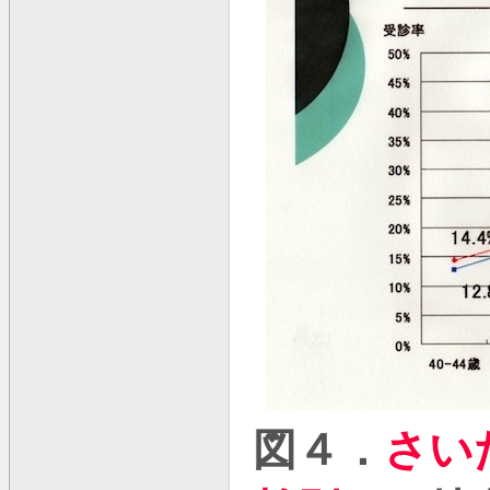
図４．
さい