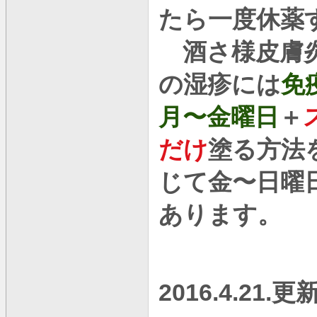
たら一度休薬
酒さ様皮膚炎
の湿疹には
免
月〜金曜日
＋
だけ
塗る方法
じて金〜日曜
あります。
2016.4.21.
更