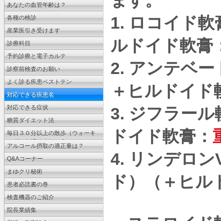
ます。
ょう
あなたの血管年齢は？
1.
ロコイド軟
各種の検診
産業医引き受けます
ルドイド軟膏
診療科目
予約診療と電子カルテ
2.
アンテベー
診察前検査のお願い
よく診る疾患ベストテン
＋ヒルドイド
対応できる疾患名
3.
対応できる症状
ジフラール
糖質ダイエット法
ドイド軟膏：
毎日３０分以上の散歩（ウォーキ
ング）を続けましょう
アルコール摂取の適正量は？
4.
リンデロン
Q&Aコーナー
まゆクリ秘術
ド）（＋ヒル
患者必読書の巻
検査機器のご紹介
院長業績集