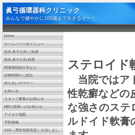
眞弓循環器科クリニック
みんなで健やかに100歳まで生きるぞー！
Home
ホームページ全メニュー
院長 眞弓久則 ご挨拶
院長 眞弓久則 経歴
ステロイド
関連病院紹介先など
診療時間のご紹介
当院ではアト
待ち合いのマナー
性乾癬などの
お知らせ
スタッフ募集のお知らせ
な強さのステ
MRの皆様へのお知らせ
アクセス地図
ルドイド軟膏
予防接種
AGA（男性型脱毛症）を治しまし