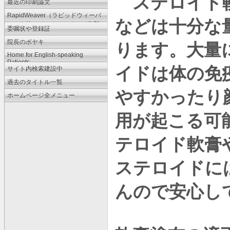
ステロイド軟
最近の印刷論文
RapidWeaver（ラピッドウィーバ
などは十分な
ー）を使ってのホームページ作製
委嘱状や登録証
法
院長のボヤキ
ります。大量
Home for English-speaking
Patients
イドは体の免
サイト内検索建設中
過去のタイトル一覧
やすかったり
ホームページ全メニュー
用が起こる可
テロイド軟膏
ステロイドに
んので安心し