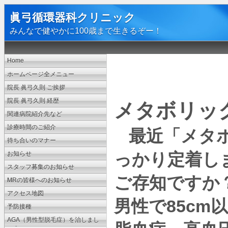
眞弓循環器科クリニック
みんなで健やかに100歳まで生きるぞー！
Home
ホームページ全メニュー
院長 眞弓久則 ご挨拶
院長 眞弓久則 経歴
メタボリッ
関連病院紹介先など
診療時間のご紹介
最近「メタ
待ち合いのマナー
っかり定着し
お知らせ
スタッフ募集のお知らせ
ご存知ですか
MRの皆様へのお知らせ
アクセス地図
85cm
男性で
予防接種
AGA（男性型脱毛症）を治しまし