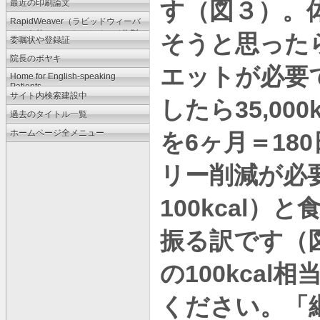
す（図３）。
最近の印刷論文
RapidWeaver（ラピッドウィーバ
ー）を使ってのホームページ作製
そうと思った
委嘱状や登録証
法
院長のボヤキ
エットが必要
Home for English-speaking
Patients
サイト内検索建設中
35,000k
したら
過去のタイトル一覧
ホームページ全メニュー
6
180
を
ヶ月＝
リー削減が必
100kcal
）と
振る訳です（
100kcal
の
相
ください。「