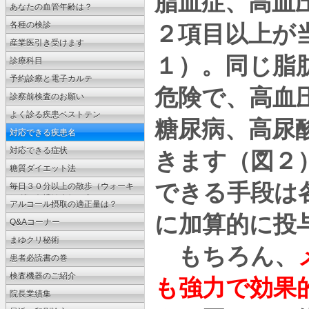
脂血症、高血
ょう
あなたの血管年齢は？
各種の検診
２項目以上が
産業医引き受けます
１）。同じ脂
診療科目
予約診療と電子カルテ
危険で、高血
診察前検査のお願い
よく診る疾患ベストテン
糖尿病、高尿
対応できる疾患名
対応できる症状
きます（図２
糖質ダイエット法
できる手段は
毎日３０分以上の散歩（ウォーキ
ング）を続けましょう
アルコール摂取の適正量は？
に加算的に投
Q&Aコーナー
まゆクリ秘術
もちろん、
患者必読書の巻
検査機器のご紹介
も強力で効果
院長業績集