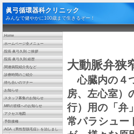
眞弓循環器科クリニック
みんなで健やかに100歳まで生きるぞー！
Home
ホームページ全メニュー
院長 眞弓久則 ご挨拶
院長 眞弓久則 経歴
大動脈弁狭
関連病院紹介先など
診療時間のご紹介
心臓内の４つ
待ち合いのマナー
房、左心室）
お知らせ
スタッフ募集のお知らせ
行）用の「弁
MRの皆様へのお知らせ
アクセス地図
常パラシュー
予防接種
AGA（男性型脱毛症）を治しまし