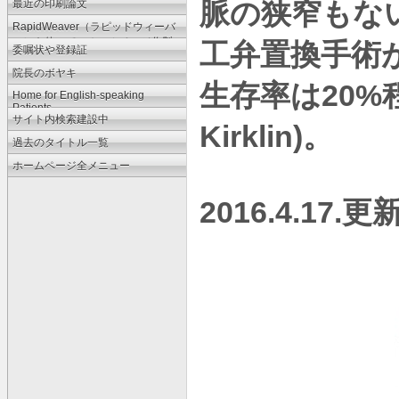
脈の狭窄もな
最近の印刷論文
RapidWeaver（ラピッドウィーバ
ー）を使ってのホームページ作製
工弁置換手術
委嘱状や登録証
法
院長のボヤキ
20%
生存率は
Home for English-speaking
Patients
サイト内検索建設中
Kirklin)
。
過去のタイトル一覧
ホームページ全メニュー
2016.4.17.
更