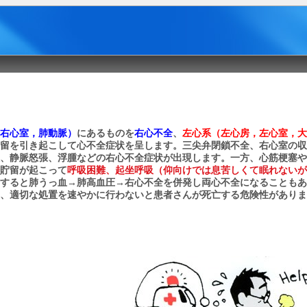
右心室，肺動脈）
にあるものを
右心不全
、
左心系（左心房，左心室，大
留を引き起こして心不全症状を呈します。三尖弁閉鎖不全、右心室の収
、静脈怒張、浮腫などの右心不全症状が出現します。一方、心筋梗塞や
貯留が起こって
呼吸困難、起坐呼吸（仰向けでは息苦しくて眠れないが
→
→
すると肺うっ血
肺高血圧
右心不全を併発し両心不全になることもあ
、適切な処置を速やかに行わないと患者さんが死亡する危険性がありま