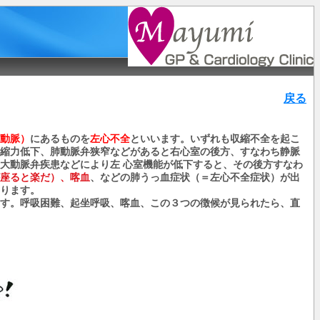
戻る
動脈）
にあるものを
左心不全
といいます。いずれも収縮不全を起こ
縮力低下、肺動脈弁狭窄などがあると右心室の後方、すなわち静脈
大動脈弁疾患などにより左
心室機能が低下すると、その後方すなわ
座ると楽だ）、喀血
、などの肺うっ血症状（＝左心不全症状）が出
ります。
す。呼吸困難、起坐呼吸、喀血、この３つの徴候が見られたら、直