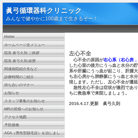
眞弓循環器科クリニック
みんなで健やかに100歳まで生きるぞー！
Home
ホームページ全メニュー
左心不全
院長 眞弓久則 ご挨拶
心不全の原因が
右心系（右心房，
院長 眞弓久則 経歴
した心室の後方にうっ血と水分の貯
関連病院紹介先など
系や肝臓にうっ血が起こり、肝腫大
ち左心房から肺静脈にうっ血と水分
診療時間のご紹介
現します。ただし、左心不全が遷延
待ち合いのマナー
急性左心不全は症状が激烈であり
ちに救急車で来院しましょう。
お知らせ
スタッフ募集のお知らせ
2016.4.17.
更新 眞弓久則
MRの皆様へのお知らせ
アクセス地図
予防接種
AGA（男性型脱毛症）を治しまし