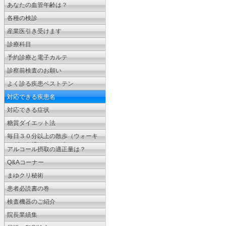
ょう
あなたの血管年齢は？
各種の検診
産業医引き受けます
診療科目
予約診療と電子カルテ
診察前検査のお願い
よく診る疾患ベストテン
対応できる疾患名
対応できる症状
糖質ダイエット法
毎日３０分以上の散歩（ウォーキ
ング）を続けましょう
アルコール摂取の適正量は？
Q&Aコーナー
まゆクリ秘術
患者必読書の巻
検査機器のご紹介
院長業績集