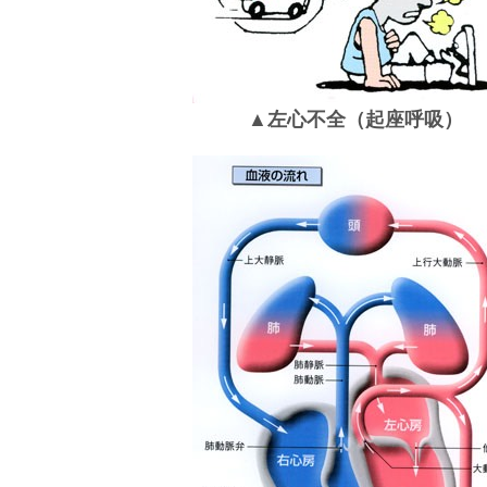
▲
左心不全（起座呼吸）